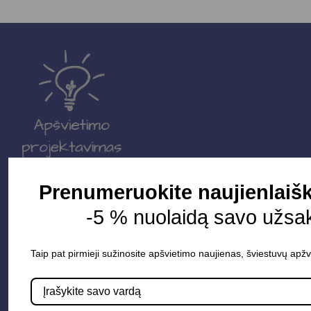
Prenumeruokite naujienlaišk
Parduotuvė
-5 % nuolaidą savo užsa
Apšvietimo sistemos
Elektros instaliacija
Taip pat pirmieji sužinosite apšvietimo naujienas, šviestuvų apžv
Lauko šviestuvai
LED juostos