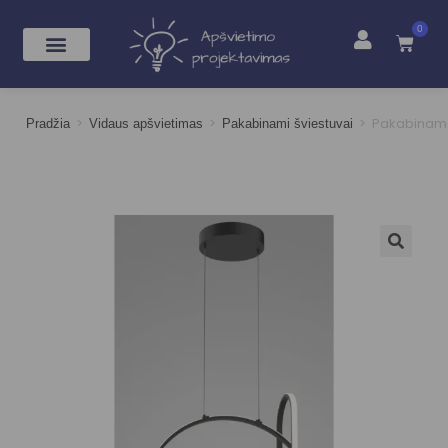
0
>
>
>
Pakabinama
Pradžia
Vidaus apšvietimas
Pakabinami šviestuvai