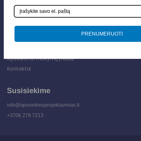
Vidaus apšvietimas
Informacija
PRENUMERUOTI
Apie mus
Paslaugos
Apšvietimo mokymų įrašas
Kontaktai
Susisiekime
info@apsvietimoprojektavimas.lt
+3706 279 7213