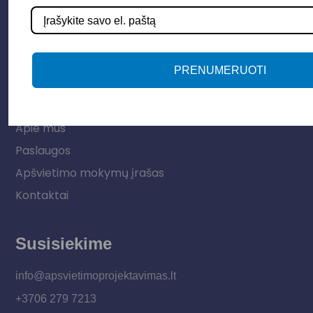
Lauko šviestuvai
LED juostos
Vidaus apšvietimas
PRENUMERUOTI
Informacija
Apie mus
Paslaugos
Apšvietimo mokymų įrašas
Kontaktai
Susisiekime
info@apsvietimoprojektavimas.lt
+3706 279 7213