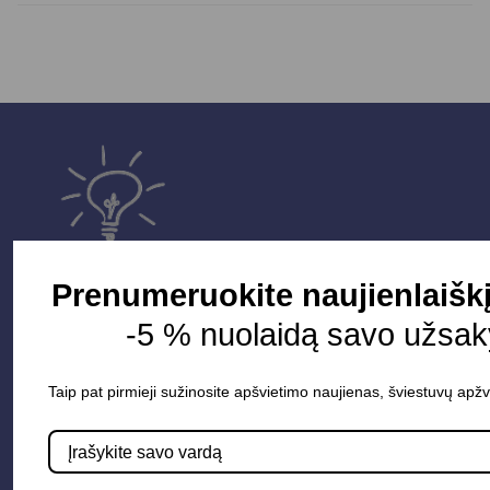
Prenumeruokite naujienlaišk
-5 % nuolaidą savo užsak
Parduotuvė
Taip pat pirmieji sužinosite apšvietimo naujienas, šviestuvų apžv
Apšvietimo sistemos
Elektros instaliacija