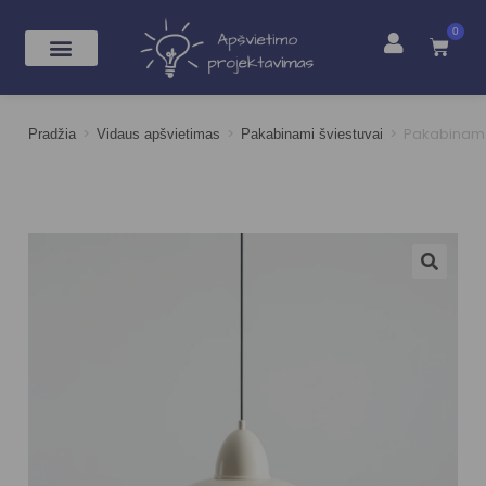
0
>
>
>
Pakabinama
Pradžia
Vidaus apšvietimas
Pakabinami šviestuvai