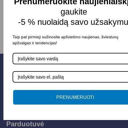
Prenumeruokite naujienlaišk
gaukite
-
+
Į KREPŠELĮ
-5 % nuolaidą savo užsakymu
Taip pat pirmieji sužinosite apšvietimo naujienas, šviestuvų
apžvalgas ir tendencijas!
PRENUMERUOTI
Parduotuvė