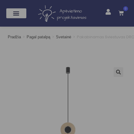
0
>
>
>
Pakabinamas šviestuvas D
Pradžia
Pagal patalpą
Svetainė