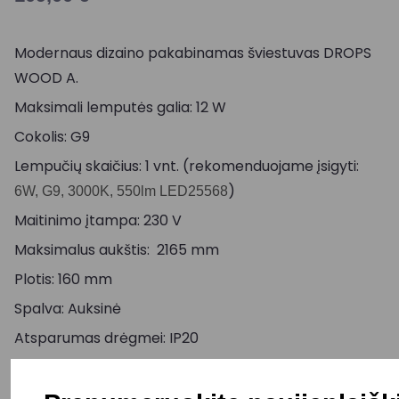
Modernaus dizaino pakabinamas šviestuvas DROPS
WOOD A.
Maksimali lemputės galia: 12 W
Cokolis: G9
Lempučių skaičius: 1 vnt. (rekomenduojame įsigyti:
)
6W, G9, 3000K, 550lm LED25568
Maitinimo įtampa: 230 V
Maksimalus aukštis: 2165 mm
Plotis: 160 mm
Spalva: Auksinė
Atsparumas drėgmei: IP20
Pristatymo terminas: 15 – 30 d. d.