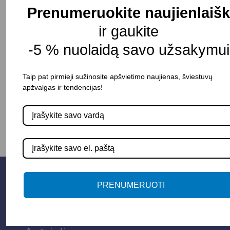
Korpuso spalva: Kreminė/Kašmyro
Prenumeruokite naujienlaišk
Atsparumo dulkėms ir vandeniui klasė (IP): 20
ir gaukite
Pristatymo terminas: 10 – 15 d. d.
-5 % nuolaidą savo užsakymui
Taip pat pirmieji sužinosite apšvietimo naujienas, šviestuvų
apžvalgas ir tendencijas!
-
+
Į KREPŠELĮ
PRENUMERUOTI