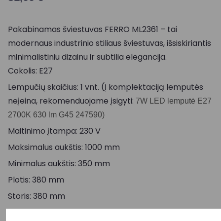
Pakabinamas šviestuvas FERRO ML2361 – tai
modernaus industrinio stiliaus šviestuvas, išsiskiriantis
minimalistiniu dizainu ir subtilia elegancija.
Cokolis: E27
Lempučių skaičius: 1 vnt. (Į komplektaciją lemputės
neįeina, rekomenduojame įsigyti:
7W LED lemputė E27
2700K 630 lm G45 247590)
Maitinimo įtampa: 230 V
Maksimalus aukštis: 1000 mm
Minimalus aukštis: 350 mm
Plotis: 380 mm
Storis: 380 mm
Aukštis: 250 mm