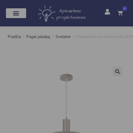
0
>
>
>
Pakabinamas šviestuvas FER
Pradžia
Pagal patalpą
Svetainė