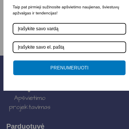
Taip pat pirmieji sužinosite apšvietimo naujienas, šviestuvų
apžvalgas ir tendencijas!
-
+
Į KREPŠELĮ
PRENUMERUOTI
Parduotuvė