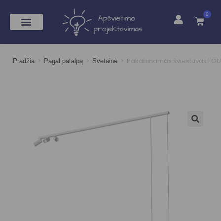
0
>
>
>
Pakabinamas šviestuvas FOU
Pradžia
Pagal patalpą
Svetainė