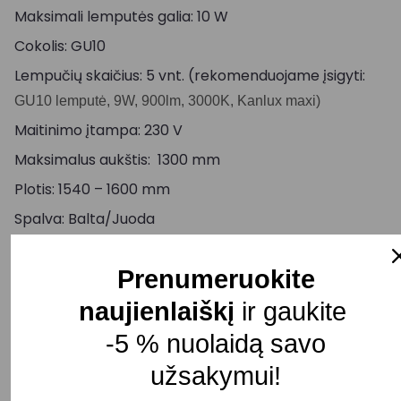
Maksimali lemputės galia: 10 W
Cokolis: GU10
Lempučių skaičius: 5 vnt. (rekomenduojame įsigyti:
GU10 lemputė, 9W, 900lm, 3000K, Kanlux maxi)
Maitinimo įtampa: 230 V
Maksimalus aukštis: 1300 mm
Plotis: 1540 – 1600 mm
Spalva: Balta/Juoda
Atsparumas drėgmei: IP20
Prenumeruokite
Pristatymo terminas: 15 – 30 d. d.
naujienlaiškį
ir gaukite
-5 % nuolaidą savo
Pasirinkite savybę
SPALVA
užsakymui!