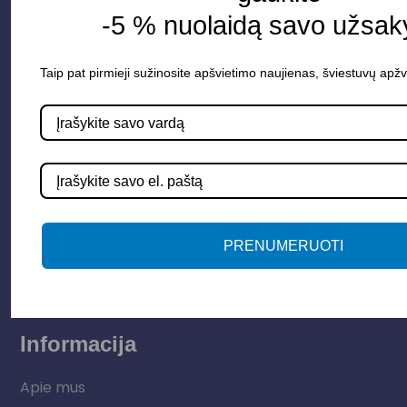
-5 % nuolaidą savo užsak
Taip pat pirmieji sužinosite apšvietimo naujienas, šviestuvų apžv
Parduotuvė
Apšvietimo sistemos
Elektros instaliacija
Lauko šviestuvai
PRENUMERUOTI
LED juostos
Vidaus apšvietimas
Informacija
Apie mus