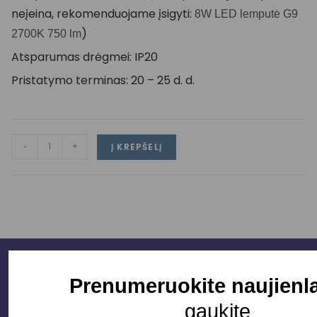
neįeina, rekomenduojame įsigyti:
8W LED lemputė G9
)
2700K 750 lm
Atsparumas drėgmei: IP20
Pristatymo terminas: 20 – 25 d. d.
-
+
Į KREPŠELĮ
Prenumeruokite naujienla
gaukite