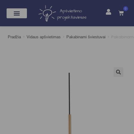
0
>
>
>
Pakabinama
Pradžia
Vidaus apšvietimas
Pakabinami šviestuvai