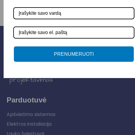
PRENUMERUOTI
Parduotuvė
Apšvietimo sistemos
Elektros instaliacija
Lauko šviestuvai