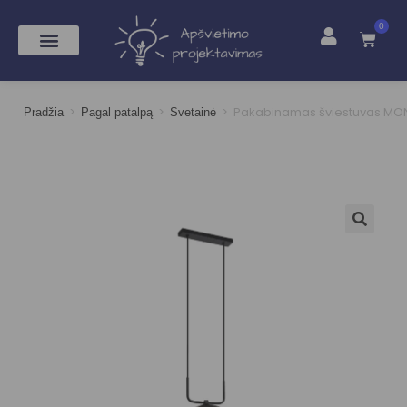
0
>
>
>
Pakabinamas šviestuvas MO
Pradžia
Pagal patalpą
Svetainė