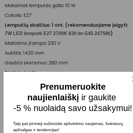
Maksimali lemputės galia: 10 W
Cokolis: E27
Lempučių skaičius: 1 vnt. (rekomenduojame įsigyti:
)
7W LED lemputė E27 2700K 630 lm G45 247590
Maitinimo įtampa: 230 V
Aukštis: 1420 mm
Gaubto skersmuo: 280 mm
Spalva: Juoda
Atsparumas drėgmei: IP20
Prenumeruokite
Pristatymo terminas: 15 – 30 d. d.
naujienlaiškį
ir gaukite
-5 % nuolaidą savo užsakymui!
-
+
Į KREPŠELĮ
Taip pat pirmieji sužinosite apšvietimo naujienas, šviestuvų
apžvalgas ir tendencijas!