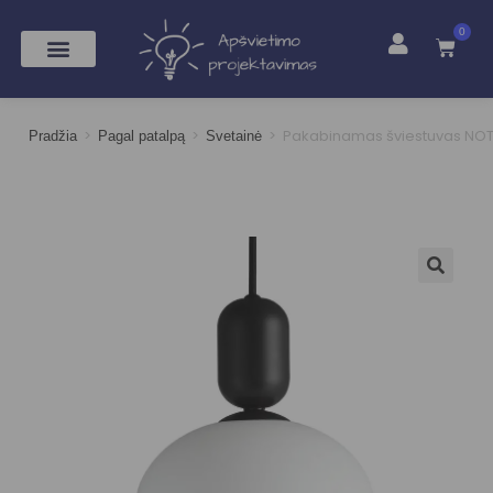
0
>
>
>
Pakabinamas šviestuvas NOT
Pradžia
Pagal patalpą
Svetainė