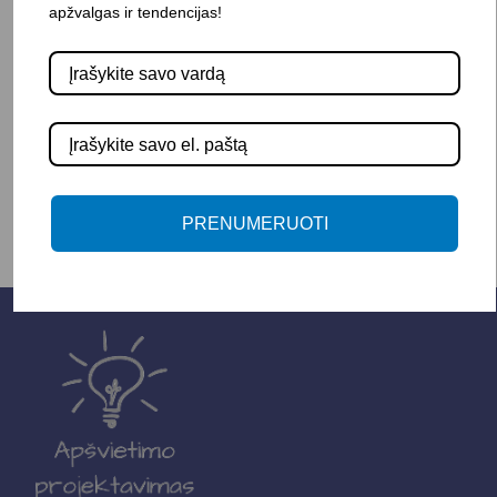
apžvalgas ir tendencijas!
Pasirinkite savybę
SPALVA
-
+
Į KREPŠELĮ
PRENUMERUOTI