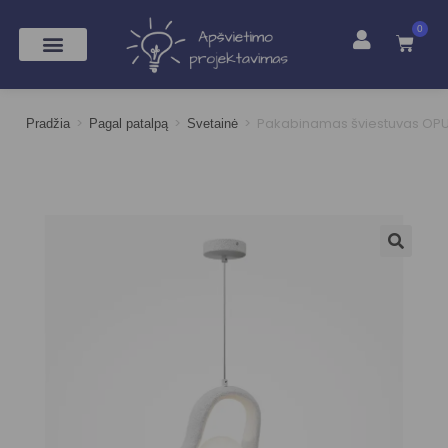
0
>
>
>
Pakabinamas šviestuvas OP
Pradžia
Pagal patalpą
Svetainė