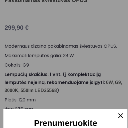
Pakabinamas šviestuvas OPUS
299,90
€
Modernaus dizaino pakabinamas šviestuvas OPUS.
Maksimali lemputės galia: 28 W
Cokolis: G9
Lempučių skaičius: 1 vnt. (į komplektaciją
lemputės neįeina, rekomenduojame įsigyti:
6W, G9,
)
3000K, 550lm LED25568
Plotis: 120 mm
Ilgis: 275 mm
Maksimalus aukštis: 3400 mm
Prenumeruokite