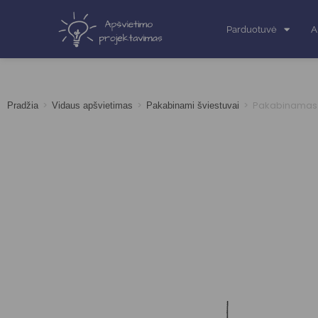
Parduotuvė
A
>
>
>
Pakabinamas 
Pradžia
Vidaus apšvietimas
Pakabinami šviestuvai