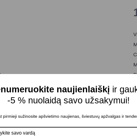
V
M
C
M
D
K
numeruokite naujienlaiškį
ir gau
A
-5 % nuolaidą savo užsakymui!
P
t pirmieji sužinosite apšvietimo naujienas, šviestuvų apžvalgas ir tende