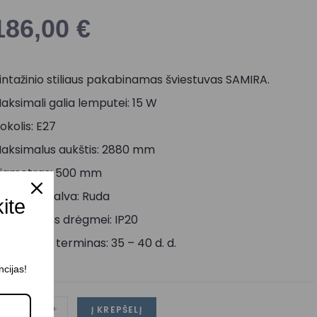
186,00
€
intažinio stiliaus pakabinamas šviestuvas SAMIRA.
aksimali galia lemputei: 15 W
okolis: E27
aksimalus aukštis: 2880 mm
iametras: 500 mm
orpuso spalva: Ruda
kite
tsparumas drėgmei: IP20
ristatymo terminas: 35 – 40 d. d.
ncijas!
-
+
Į KREPŠELĮ