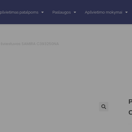
pšvietimas patalpoms
Paslaugos
Apšvietimo mokymai
šviestuvas SAMIRA C393250NA