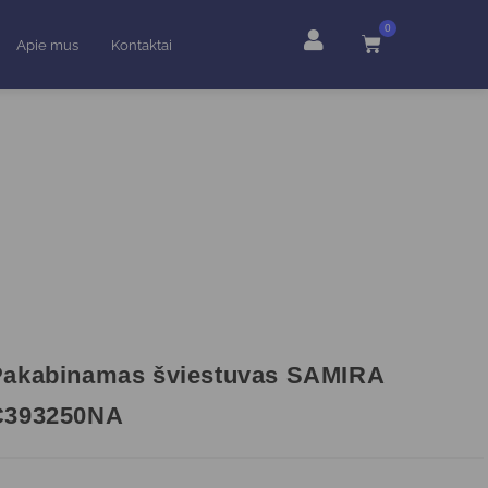
0
Apie mus
Kontaktai
Pakabinamas šviestuvas SAMIRA
C393250NA