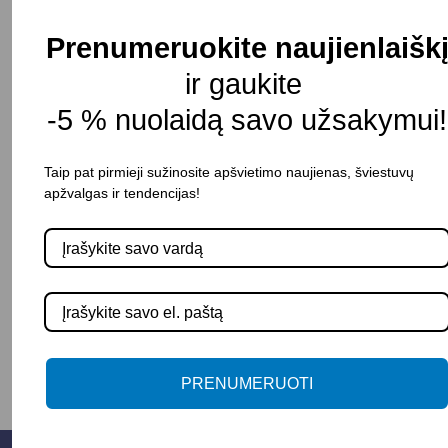
Gaubto aukštis: 160 mm
Spalva: Juoda/Balta/Tamsiai pilka
Prenumeruokite naujienlaišk
Atsparumas drėgmei: IP20
ir gaukite
Pristatymo terminas: 15 – 30 d. d.
-5 % nuolaidą savo užsakymui!
Taip pat pirmieji sužinosite apšvietimo naujienas, šviestuvų
Pasirinkite savybę
apžvalgas ir tendencijas!
SPALVA
-
+
Į KREPŠELĮ
PRENUMERUOTI