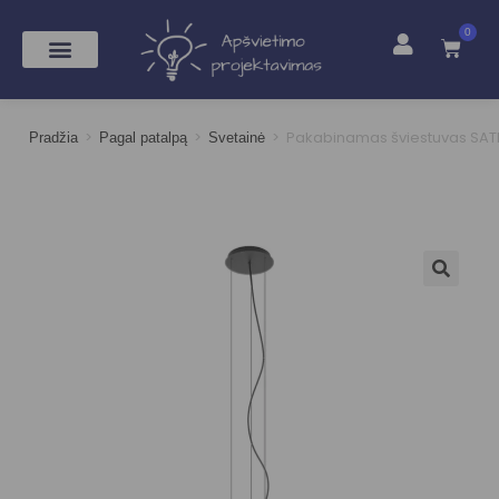
0
>
>
>
Pakabinamas šviestuvas SATE
Pradžia
Pagal patalpą
Svetainė