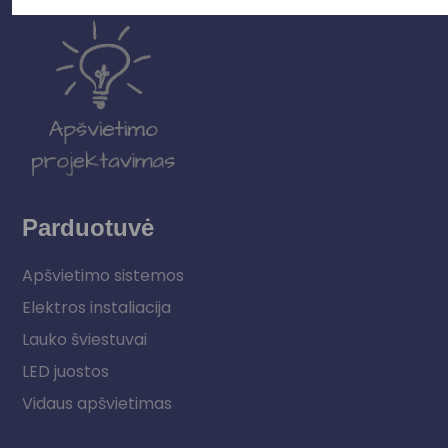
Parduotuvė
Apšvietimo sistemos
Elektros instaliacija
Lauko šviestuvai
LED juostos
Vidaus apšvietimas