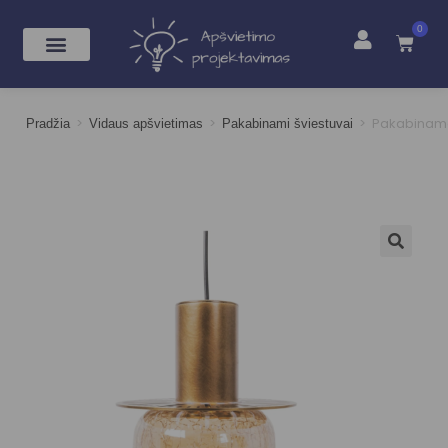
0
>
>
>
Pakabinama
Pradžia
Vidaus apšvietimas
Pakabinami šviestuvai