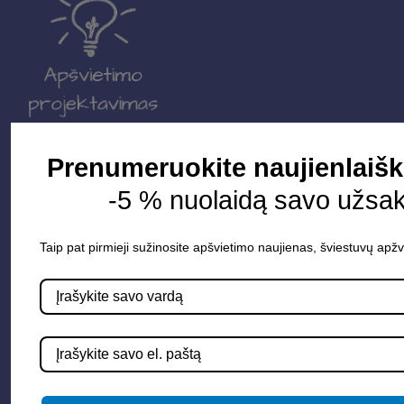
Parduotuvė
Prenumeruokite naujienlaišk
-5 % nuolaidą savo užsa
Apšvietimo sistemos
Elektros instaliacija
Taip pat pirmieji sužinosite apšvietimo naujienas, šviestuvų apžv
Lauko šviestuvai
LED juostos
Vidaus apšvietimas
Informacija