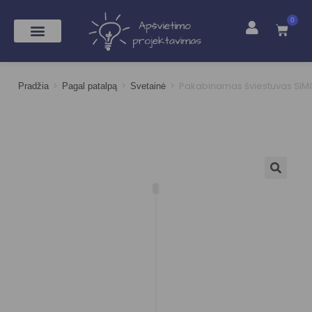
0
>
>
>
Pakabinamas šviestuvas SIMO
Pradžia
Pagal patalpą
Svetainė