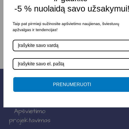
Pristatymo terminas: 5 – 10 d. d.
-5 % nuolaidą savo užsakymui
Taip pat pirmieji sužinosite apšvietimo naujienas, šviestuvų
apžvalgas ir tendencijas!
-
+
Į KREPŠELĮ
PRENUMERUOTI