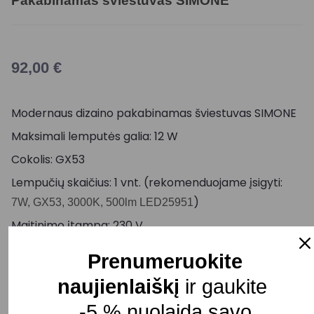
Pakabinamas šviestuvas SIMONE
92,00
€
Modernaus dizaino pakabinamas šviestuvas SIMONE
Maksimali lemputės galia: 12 W
Cokolis: GX53
Lempučių skaičius: 1 vnt. (rekomenduojame įsigyti:
)
7W, GX53, 3000K, 500lm LED25951
Maitinimo įtampa: 230 V
Maksimalus aukštis: 1400 mm
Prenumeruokite
Gaubto skersmuo: 400 mm
naujienlaiškį
ir gaukite
Spalva: Oranžinė/Juoda/Balta/Žalsva/Mėlyna
-5 % nuolaidą savo