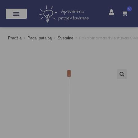
0
>
>
>
Pakabinamas šviestuvas SI
Pradžia
Pagal patalpą
Svetainė