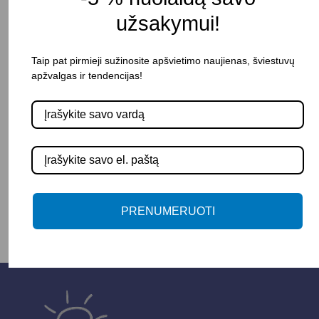
Atsparumas drėgmei: IP20
užsakymui!
Pristatymo terminas: 15 – 30 d. d.
Taip pat pirmieji sužinosite apšvietimo naujienas, šviestuvų
apžvalgas ir tendencijas!
Pasirinkite savybę
SPALVA
-
+
Į KREPŠELĮ
PRENUMERUOTI