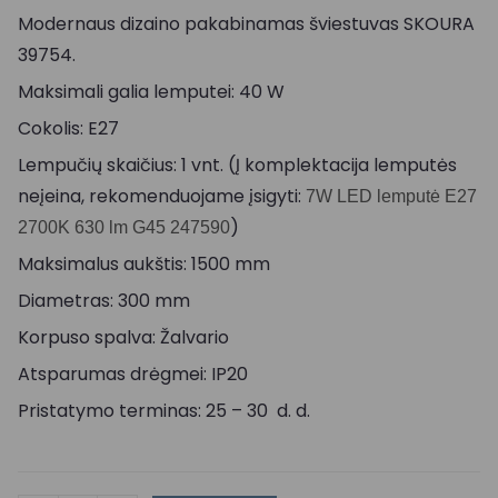
Modernaus dizaino pakabinamas šviestuvas SKOURA
39754.
Maksimali galia lemputei: 40 W
Cokolis: E27
Lempučių skaičius: 1 vnt. (Į komplektacija lemputės
neįeina, rekomenduojame įsigyti:
7W LED lemputė E27
)
2700K 630 lm G45 247590
Maksimalus aukštis: 1500 mm
Diametras: 300 mm
Korpuso spalva: Žalvario
Atsparumas drėgmei: IP20
Pristatymo terminas: 25 – 30 d. d.