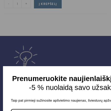
-
+
Į KREPŠELĮ
Prenumeruokite naujienlaišk
-5 % nuolaidą savo užsak
Parduotuvė
Taip pat pirmieji sužinosite apšvietimo naujienas, šviestuvų apžv
Apšvietimo sistemos