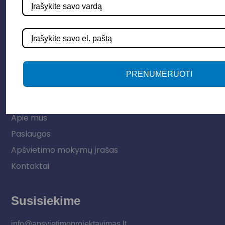
Elektros instaliacija
Lauko šviestuvai
LED juostos
Vidaus apšvietimas
PRENUMERUOTI
Informacija
Apie mus
Paslaugos
Apšvietimo mokymų įrašas
Kontaktai
Susisiekime
info@apsvietimoprojektavimas.lt