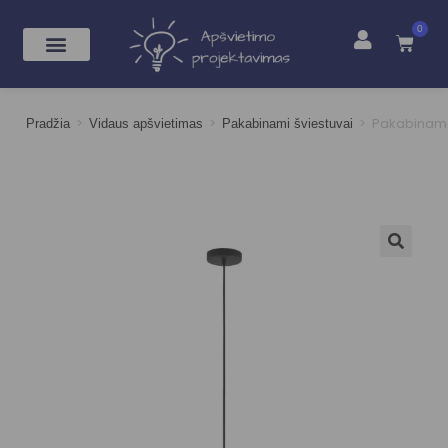
0
>
>
>
Pakabinama
Pradžia
Vidaus apšvietimas
Pakabinami šviestuvai