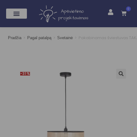
0
>
>
>
Pakabinamas šviestuvas TA
Pradžia
Pagal patalpą
Svetainė
-31%