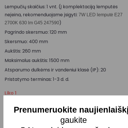
Lempučių skaičius: 1 vnt. (Į komplektaciją lemputės
neįeina, rekomenduojame įsigyti:
7W LED lemputė E27
)
2700K 630 lm G45 247590
Pagrindo skersmuo: 120 mm
Skersmuo: 400 mm
Aukštis: 260 mm
Maksimalus aukštis: 1500 mm
Atsparumo dulkėms ir vandeniui klasė (IP): 20
Pristatymo terminas: 1-3 d. d.
Liko 1
Prenumeruokite naujienlaišk
Į KREPŠELĮ
gaukite