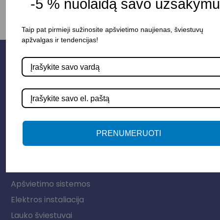
-5 % nuolaidą savo užsakymui
Taip pat pirmieji sužinosite apšvietimo naujienas, šviestuvų
apžvalgas ir tendencijas!
PRENUMERUOTI
Parduotuvė
Apšvietimo sistemos
Elektros instaliacija
Lauko šviestuvai