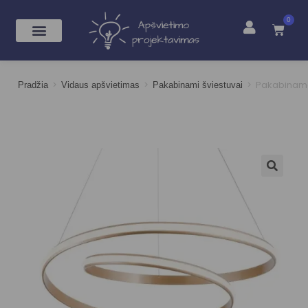
0
>
>
>
Pakabinama
Pradžia
Vidaus apšvietimas
Pakabinami šviestuvai