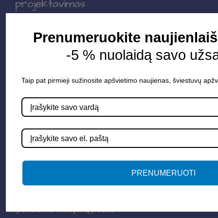
Prenumeruokite naujienlaiš
Parduotuvė
-5 % nuolaidą savo užs
Apšvietimo sistemos
Elektros instaliacija
Taip pat pirmieji sužinosite apšvietimo naujienas, šviestuvų apžv
Lauko šviestuvai
LED juostos
Vidaus apšvietimas
Informacija
PRENUMERUOTI
Apie mus
Paslaugos
Apšvietimo mokymų įrašas