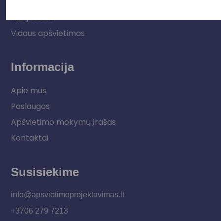
Lauko šviestuvai
LED juostos
Vidaus apšvietimas
Informacija
Apie mus
Paslaugos
Apšvietimo mokymų įrašas
Kontaktai
Susisiekime
info@apsvietimoprojektavimas.lt
+3706 279 7213