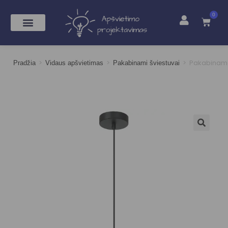
0
>
>
>
Pakabinama
Pradžia
Vidaus apšvietimas
Pakabinami šviestuvai