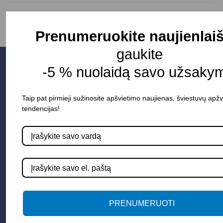
Prenumeruokite naujienlaiš
gaukite
-5 % nuolaidą savo užsakym
Taip pat pirmieji sužinosite apšvietimo naujienas, šviestuvų apžv
tendencijas!
Parduotuvė
Apšvietimo sistemos
PRENUMERUOTI
Elektros instaliacija