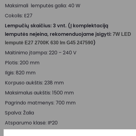
Maksimali lemputės galia: 40 W
Cokolis: E27
Lempučių skaičius: 3 vnt. (Į komplektaciją
lemputės neįeina, rekomenduojame įsigyti:
7W LED
)
lemputė E27 2700K 630 lm G45 247590
Maitinimo įtampa: 220 – 240 V
Plotis: 200 mm
Ilgis: 820 mm
Korpuso aukštis: 238 mm
Maksimalus aukštis: 1500 mm
Pagrindo matmenys: 700 mm
Spalva: Žalia
Atsparumo klasė: IP20
Pristatymo terminas: 40 – 45 d. d.