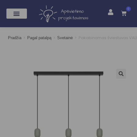
0
>
>
>
Pakabinamas šviestuvas VAL
Pradžia
Pagal patalpą
Svetainė