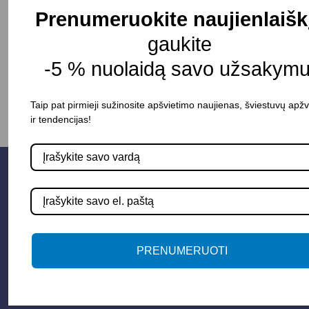
Prenumeruokite naujienlaišk
gaukite
-
+
Į KREPŠELĮ
-5 % nuolaidą savo užsakymu
Taip pat pirmieji sužinosite apšvietimo naujienas, šviestuvų apž
ir tendencijas!
PRENUMERUOTI