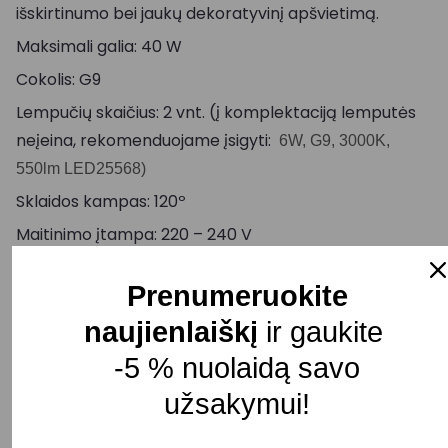
išskirtinumo bei jaukų dekoratyvinį apšvietimą.
Maksimali galia: 40 W
Cokolis: G9
Lempučių skaičius: 2 vnt. (į komplektaciją lemputės
neįeina, rekomenduojame įsigyti:
6W, G9, 3000K,
550lm LED25568)
Sklaidos kampas: 120º
Maitinimo įtampa: 220 – 240 V
Ilgis: 175 mm
Prenumeruokite
Plotis: 65 mm
naujienlaiškį
ir gaukite
Aukštis: 1875 mm
-5 % nuolaidą savo
Spalva: Aukso/juoda
užsakymui!
Atsparumas drėgmei: IP20
Pristatymo terminas: 5 – 10 d. d.