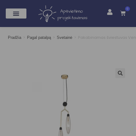
0
>
>
>
Pakabinamas šviestuvas Ven
Pradžia
Pagal patalpą
Svetainė