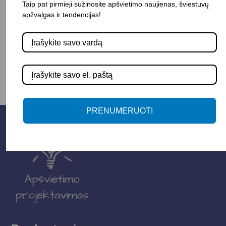
Taip pat pirmieji sužinosite apšvietimo naujienas, šviestuvų
apžvalgas ir tendencijas!
-
+
Į KREPŠELĮ
PRENUMERUOTI