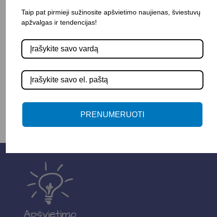
Taip pat pirmieji sužinosite apšvietimo naujienas, šviestuvų
apžvalgas ir tendencijas!
Pasirinkite savybę
SPALVA
-
+
Į KREPŠELĮ
PRENUMERUOTI