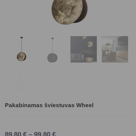
Pakabinamas šviestuvas Wheel
89,80
€
–
99,80
€