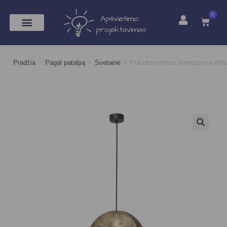
0
>
>
>
Pakabinamas šviestuvas Wh
Pradžia
Pagal patalpą
Svetainė