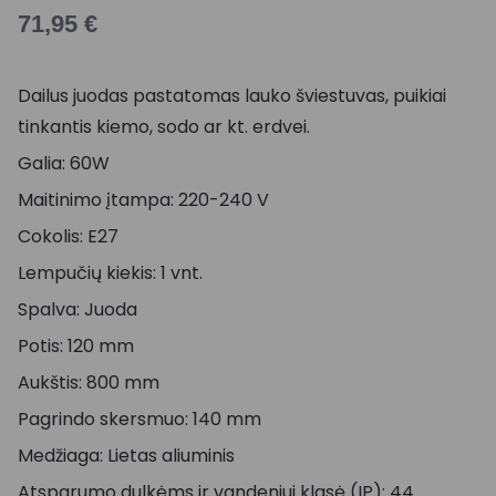
71,95
€
Dailus juodas pastatomas lauko šviestuvas, puikiai
tinkantis kiemo, sodo ar kt. erdvei.
Galia: 60W
Maitinimo įtampa: 220-240 V
Cokolis: E27
Lempučių kiekis: 1 vnt.
Spalva: Juoda
Potis: 120 mm
Aukštis: 800 mm
Pagrindo skersmuo: 140 mm
Medžiaga: Lietas aliuminis
Atsparumo dulkėms ir vandeniui klasė (IP): 44