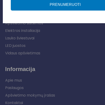
PRENUMERUOTI
Parduotuvė
Apšvietimo sistemos
Elektros instaliacija
Lauko šviestuvai
LED juostos
Vidaus apšvietimas
Informacija
Apie mus
Paslaugos
Apšvietimo mokymų įrašas
Kontaktai