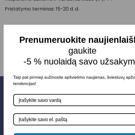
Pristatymo terminas: 15-20 d. d.
-
+
Į KREPŠELĮ
Prenumeruokite naujienlaiš
gaukite
-5 % nuolaidą savo užsakym
Taip pat pirmieji sužinosite apšvietimo naujienas, šviestuvų apžv
tendencijas!