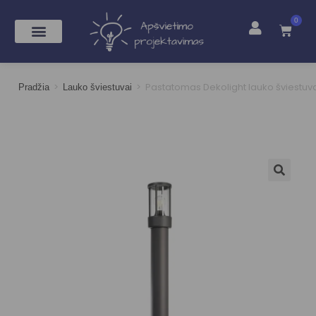
0
>
>
Pastatomas Dekolight lauko šviestuva
Pradžia
Lauko šviestuvai