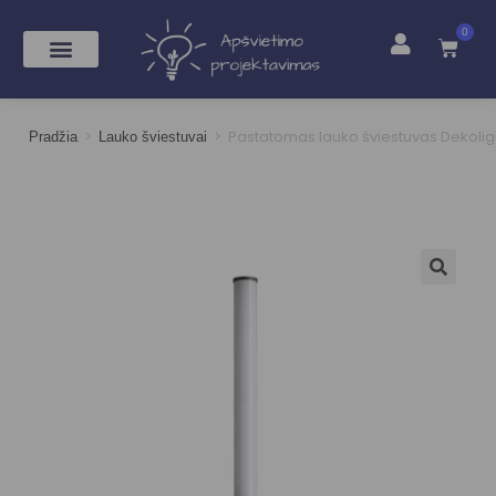
0
>
>
Pastatomas lauko šviestuvas Dekolig
Pradžia
Lauko šviestuvai