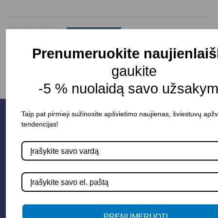
-
+
Į KREPŠELĮ
Prenumeruokite naujienlaiš
gaukite
-5 % nuolaidą savo užsakym
Taip pat pirmieji sužinosite apšvietimo naujienas, šviestuvų apžv
tendencijas!
PRENUMERUOTI