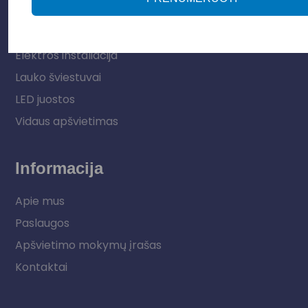
Parduotuvė
Apšvietimo sistemos
Elektros instaliacija
Lauko šviestuvai
LED juostos
Vidaus apšvietimas
Informacija
Apie mus
Paslaugos
Apšvietimo mokymų įrašas
Kontaktai