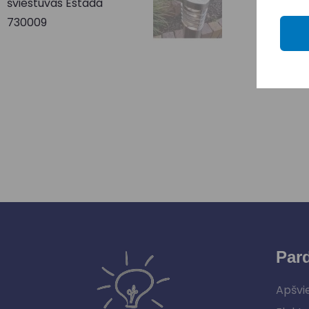
Par
Apšvi