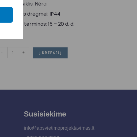
udesio daviklis: Nėra
tsparumas drėgmei: IP44
ristatymo terminas: 15 – 20 d. d.
-
+
Į KREPŠELĮ
Susisiekime
info@apsvietimoprojektavimas.lt