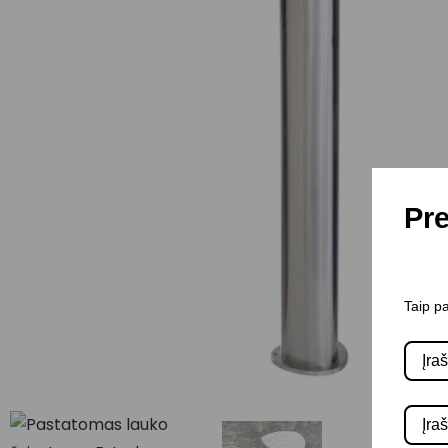
Pre
Taip pa