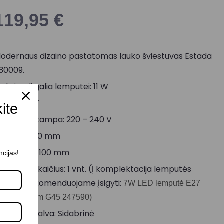
119,95
€
odernaus dizaino pastatomas lauko šviestuvas Estada
30009.
aksimali galia lemputei: 11 W
okolis: E27
kite
aitinimo įtampa: 220 – 240 V
ukštis: 1000 mm
iametras: 100 mm
ncijas!
empučių skaičius: 1 vnt. (Į komplektacija lemputės
eįeina, rekomenduojame įsigyti:
7W LED lemputė E27
700K 630 lm G45 247590)
orpuso spalva: Sidabrinė