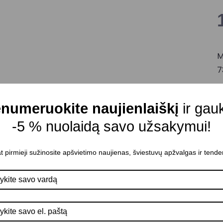
M
7
M
C
numeruokite naujienlaiškį
ir gau
M
-5 % nuolaidą savo užsakymui!
A
D
t pirmieji sužinosite apšvietimo naujienas, šviestuvų apžvalgas ir tende
L
n
2
K