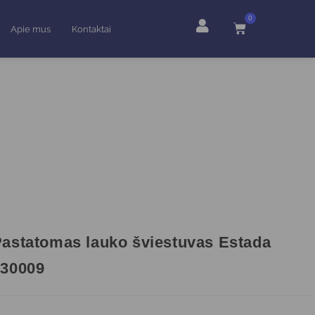
0
Apie mus
Kontaktai
astatomas lauko šviestuvas Estada
730009