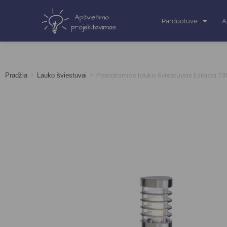
Parduotuvė
A
>
>
Pastatomas lauko šviestuvas Estada 7
Pradžia
Lauko šviestuvai