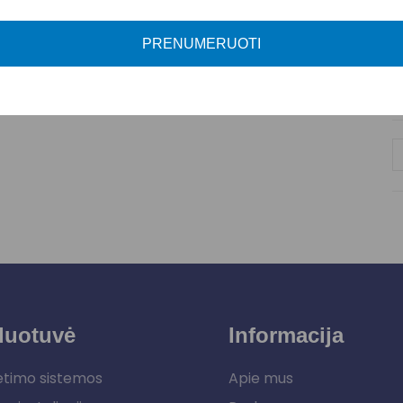
J
A
PRENUMERUOTI
P
duotuvė
Informacija
etimo sistemos
Apie mus