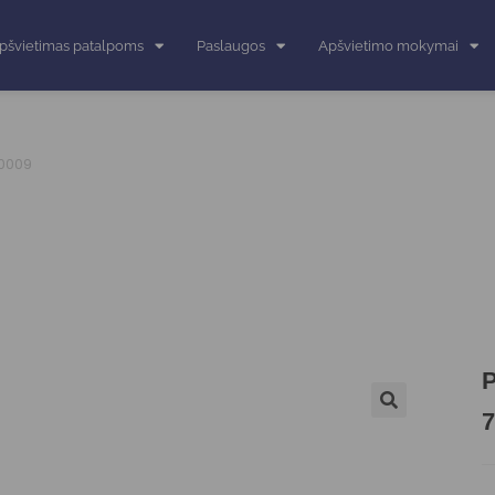
pšvietimas patalpoms
Paslaugos
Apšvietimo mokymai
30009
P