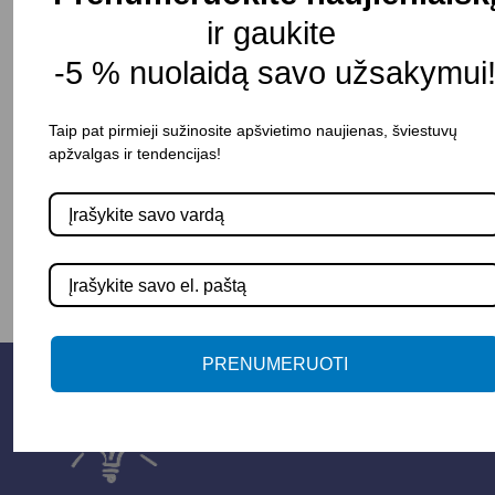
Judesio daviklis: Nėra
ir gaukite
Atsparumas drėgmei: IP65
-5 % nuolaidą savo užsakymui
Pristatymo terminas: 15 – 20 d. d.
Taip pat pirmieji sužinosite apšvietimo naujienas, šviestuvų
apžvalgas ir tendencijas!
-
+
Į KREPŠELĮ
PRENUMERUOTI