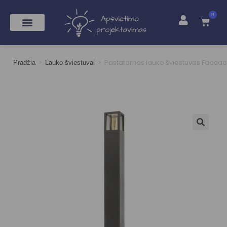
0
>
>
Pastatomas lauko šviestuvas Facad
Pradžia
Lauko šviestuvai