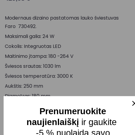
Modernaus dizaino pastatomas lauko šviestuvas
Faro 730492.
Maksimali galia: 24 W
Cokolis: Integruotas LED
Maitinimo įtampa: 180 -264 V
Šviesos srautas: 1030 lm
Šviesos temperatūra: 3000 K
Aukštis: 250 mm
Diametras: 180 mm
Korpuso spalva: Pilka
Prenumeruokite
Judesio daviklis: Nėra
naujienlaiškį
ir gaukite
Atsparumas drėgmei: IP65
-5 % nuolaidą savo