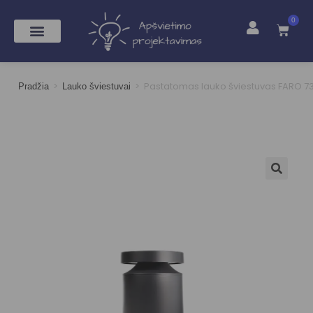
0
>
>
Pastatomas lauko šviestuvas FARO 7
Pradžia
Lauko šviestuvai