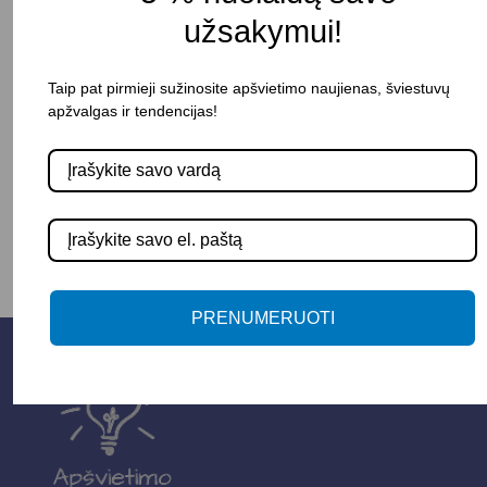
Atsparumas smūgiams: IK10
užsakymui!
Pristatymo terminas: 15 – 20 d. d.
Taip pat pirmieji sužinosite apšvietimo naujienas, šviestuvų
apžvalgas ir tendencijas!
-
+
Į KREPŠELĮ
PRENUMERUOTI