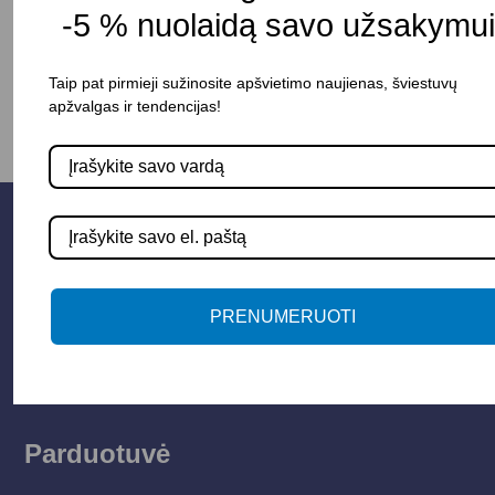
-5 % nuolaidą savo užsakymui
-
+
Į KREPŠELĮ
Taip pat pirmieji sužinosite apšvietimo naujienas, šviestuvų
apžvalgas ir tendencijas!
PRENUMERUOTI
Parduotuvė