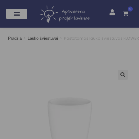
0
>
>
Pastatomas lauko šviestuvas FLOWER
Pradžia
Lauko šviestuvai