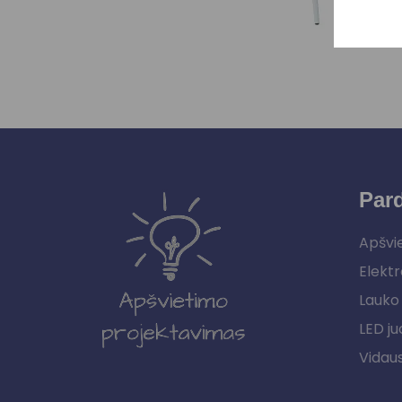
Par
Apšvi
Elektr
Lauko 
LED ju
Vidau