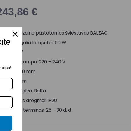
243,86
€
šskirtinio dizaino pastatomas šviestuvas BALZAC.
kite
aksimali galia lemputei: 60 W
okolis: E27
aitinimo įtampa: 220 – 240 V
ncijas!
ukštis: 1600 mm
lgis: 840 mm
orpuso spalva: Balta
tsparumas drėgmei: IP20
ristatymo terminas: 25 -30 d. d