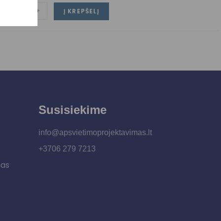
-
+
Į KREPŠELĮ
Susisiekime
info@apsvietimoprojektavimas.lt
+3706 279 7213
šas