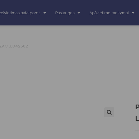
pšvietimas patalpoms
Paslaugos
Apšvietimo mokymai
LZAC LED42502