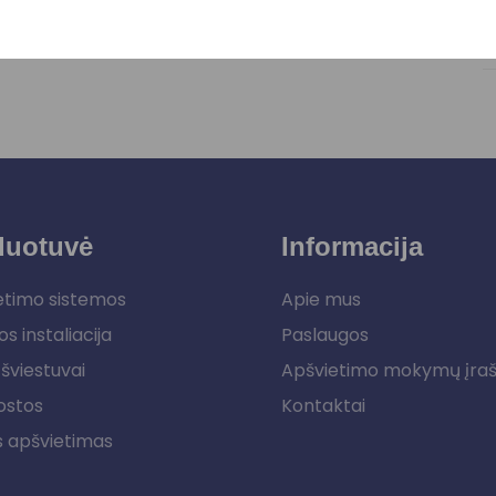
duotuvė
Informacija
etimo sistemos
Apie mus
os instaliacija
Paslaugos
šviestuvai
Apšvietimo mokymų įra
ostos
Kontaktai
s apšvietimas