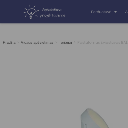
Parduotuvė
A
>
>
>
Pastatomas šviestuvas BA
Pradžia
Vidaus apšvietimas
Toršerai