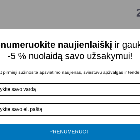
I
numeruokite naujienlaiškį
ir gau
M
-5 % nuolaidą savo užsakymui!
C
M
t pirmieji sužinosite apšvietimo naujienas, šviestuvų apžvalgas ir tende
A
I
K
A
P
PRENUMERUOTI