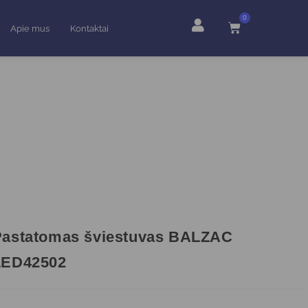
0
Apie mus
Kontaktai
Pastatomas šviestuvas BALZAC
LED42502