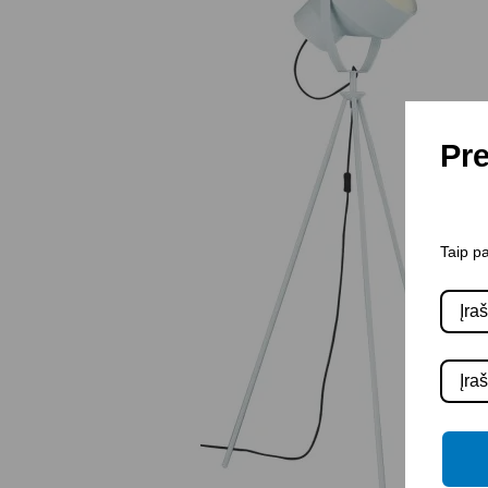
Pre
Taip pa