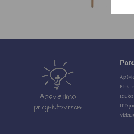
Par
Apšvi
Elektr
Lauko 
LED ju
Vidau