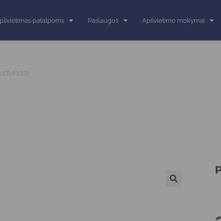
pšvietimas patalpoms
Paslaugos
Apšvietimo mokymai
 LED42331
P