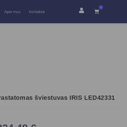
0
Apie mus
Kontaktai
astatomas šviestuvas IRIS LED42331