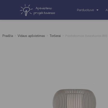
Parduotuvė
A
>
>
>
Pastatomas šviestuvas IRIS
Pradžia
Vidaus apšvietimas
Toršerai