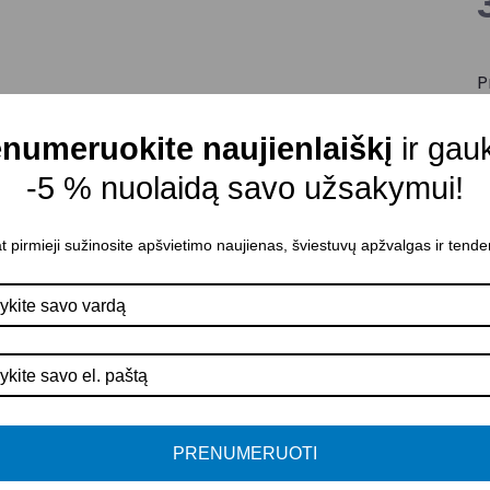
P
M
numeruokite naujienlaiškį
ir gau
C
-5 % nuolaidą savo užsakymui!
M
A
t pirmieji sužinosite apšvietimo naujienas, šviestuvų apžvalgas ir tende
I
K
A
P
PRENUMERUOTI