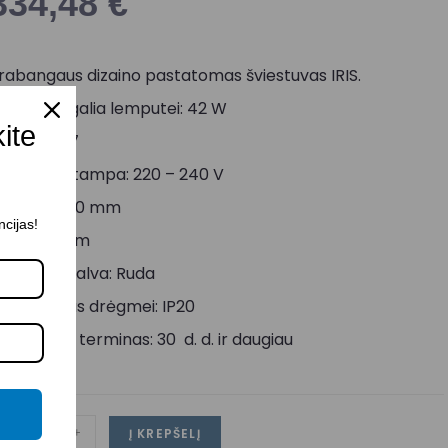
334,48
€
rabangaus dizaino pastatomas šviestuvas IRIS.
aksimali galia lemputei: 42 W
kite
okolis: E27
aitinimo įtampa: 220 – 240 V
ukštis: 1500 mm
ncijas!
lgis: 500 mm
orpuso spalva: Ruda
tsparumas drėgmei: IP20
ristatymo terminas: 30 d. d. ir daugiau
-
+
Į KREPŠELĮ