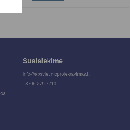
Susisiekime
info@apsvietimoprojektavimas.lt
+3706 279 7213
šas