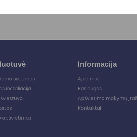
duotuvė
Informacija
etimo sistemos
Apie mus
os instaliacija
Paslaugos
šviestuvai
Apšvietimo mokymų įra
ostos
Kontaktai
s apšvietimas