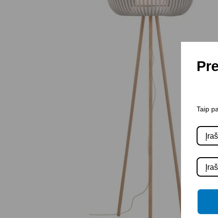
Pre
Taip pa