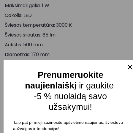
Maksimali galia: 1 W
Cokolis: LED
Šviesos temperatūra: 3000 K
Šviesos srautas: 65 lm
Aukštis: 500 mm
Diametras: 170 mm
Korpuso spalva: Juoda
Prenumeruokite
Judesio daviklis: Yra
Šviesos reguliavimas: Negalimas
naujienlaiškį
ir gaukite
Atsparumas drėgmei: IP44
-5 % nuolaidą savo
Pristatymo terminas: 20 – 25 d. d.
užsakymui!
Taip pat pirmieji sužinosite apšvietimo naujienas, šviestuvų
apžvalgas ir tendencijas!
-
+
Į KREPŠELĮ