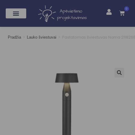
0
>
>
Pastatomas šviestuvas Nama 211826
Pradžia
Lauko šviestuvai