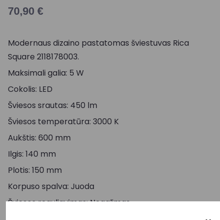
70,90
€
Modernaus dizaino pastatomas šviestuvas Rica
Square 2118178003.
Maksimali galia: 5 W
Cokolis: LED
Šviesos srautas: 450 lm
Šviesos temperatūra: 3000 K
Aukštis: 600 mm
Ilgis: 140 mm
Plotis: 150 mm
Korpuso spalva: Juoda
Šviesos reguliavimas: Negalimas
Judesio daviklis: Yra