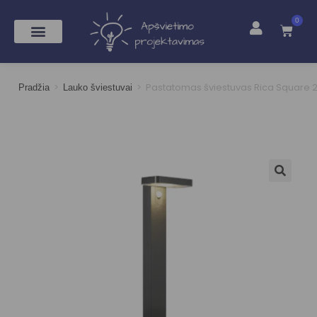
0
>
>
Pastatomas šviestuvas Rica Square 2
Pradžia
Lauko šviestuvai