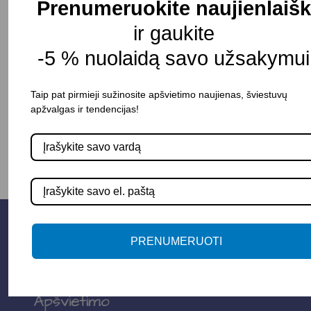
Prenumeruokite naujienlaišk
Atsparumas drėgmei: IP44
ir gaukite
Pristatymo terminas: 20 – 25 d. d.
-5 % nuolaidą savo užsakymui
Taip pat pirmieji sužinosite apšvietimo naujienas, šviestuvų
apžvalgas ir tendencijas!
-
+
Į KREPŠELĮ
PRENUMERUOTI