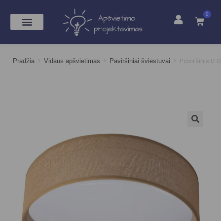
0
>
>
>
Paviršinis LE
Pradžia
Vidaus apšvietimas
Paviršiniai šviestuvai