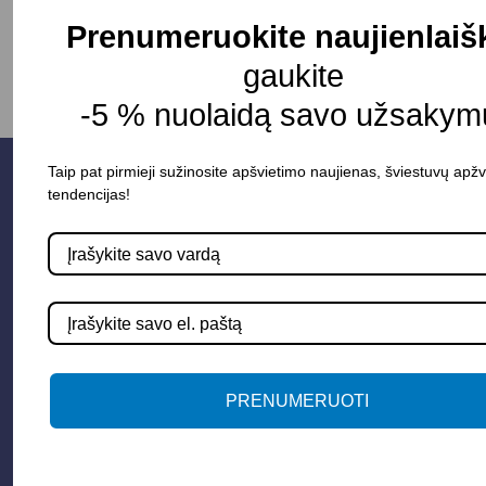
Prenumeruokite naujienlaiš
gaukite
-5 % nuolaidą savo užsakymu
Taip pat pirmieji sužinosite apšvietimo naujienas, šviestuvų apžv
tendencijas!
Parduotuvė
PRENUMERUOTI
Apšvietimo sistemos