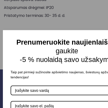
Atsparumas drėgmei: IP20
Pristatymo terminas: 30- 35 d. d.
-
+
Į KREPŠELĮ
Prenumeruokite naujienlaiš
gaukite
-5 % nuolaidą savo užsakym
Taip pat pirmieji sužinosite apšvietimo naujienas, šviestuvų apžv
tendencijas!