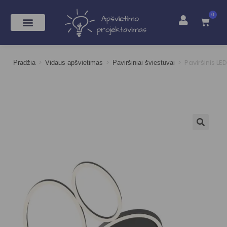
0
>
>
>
Paviršinis LE
Pradžia
Vidaus apšvietimas
Paviršiniai šviestuvai