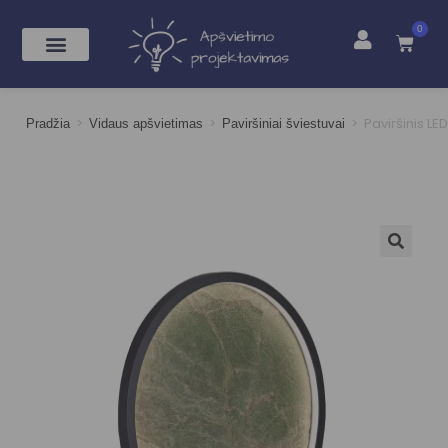
0
>
>
>
Paviršinis LE
Pradžia
Vidaus apšvietimas
Paviršiniai šviestuvai