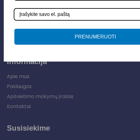
Apšvietimo sistemos
Elektros instaliacija
Lauko šviestuvai
LED juostos
PRENUMERUOTI
Vidaus apšvietimas
Informacija
Apie mus
Paslaugos
Apšvietimo mokymų įrašas
Kontaktai
Susisiekime