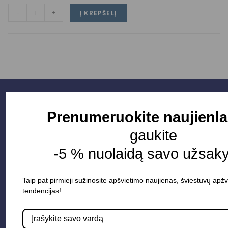
-
+
Į KREPŠELĮ
Prenumeruokite naujienla
gaukite
-5 % nuolaidą savo užsak
Taip pat pirmieji sužinosite apšvietimo naujienas, šviestuvų apžv
tendencijas!
Parduotuvė