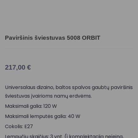
Paviršinis šviestuvas 5008 ORBIT
217,00
€
Universalaus dizaino, baltos spalvos gaubtų paviršinis
šviestuvas įvairioms namų erdvėms.
Maksimali galia: 120 W
Maksimali lemputės galia: 40 W
Cokolis: E27
Lempučių skaičius: 3 vnt. (į komplektaciją neįeina,