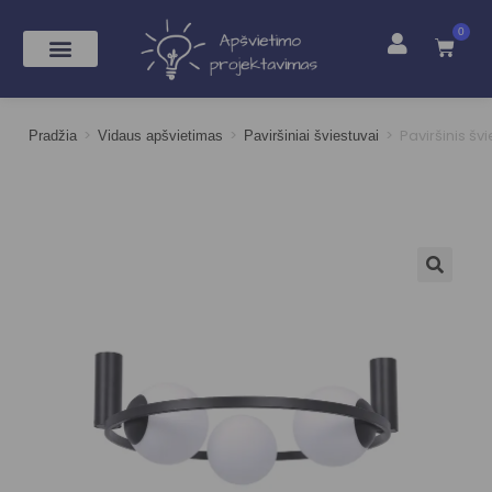
0
>
>
>
Paviršinis šv
Pradžia
Vidaus apšvietimas
Paviršiniai šviestuvai