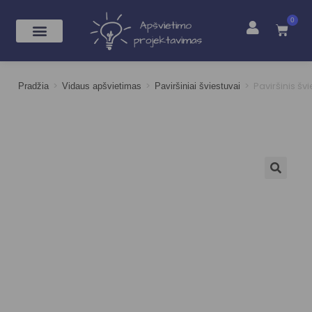
0
>
>
>
Paviršinis 
Pradžia
Vidaus apšvietimas
Paviršiniai šviestuvai