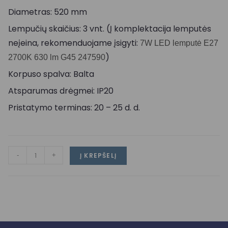
Diametras: 520 mm
Lempučių skaičius: 3 vnt. (Į komplektacija lemputės
neįeina, rekomenduojame įsigyti:
7W LED lemputė E27
)
2700K 630 lm G45 247590
Korpuso spalva: Balta
Atsparumas drėgmei: IP20
Pristatymo terminas: 20 – 25 d. d.
-
+
Į KREPŠELĮ