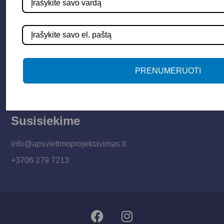
Informacija
Apie mus
Paslaugos
Apšvietimo mokymų įrašas
PRENUMERUOTI
Kontaktai
Susisiekime
info@apsvietimoprojektavimas.lt
+3706 279 7213