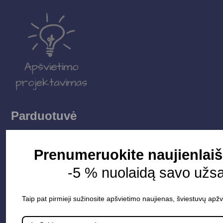
Parduotuvė
Apšvietimo sistemos
Prenumeruokite naujienlaiš
Elektros instaliacija
-5 % nuolaidą savo užs
Lauko šviestuvai
LED juostos
Taip pat pirmieji sužinosite apšvietimo naujienas, šviestuvų apžv
Vidaus apšvietimas