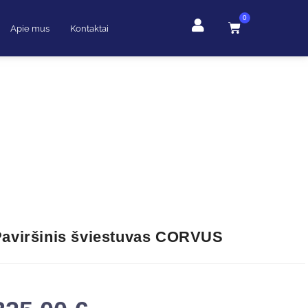
0
Apie mus
Kontaktai
aviršinis šviestuvas CORVUS