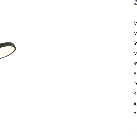
M
M
Š
M
Š
A
D
K
A
P