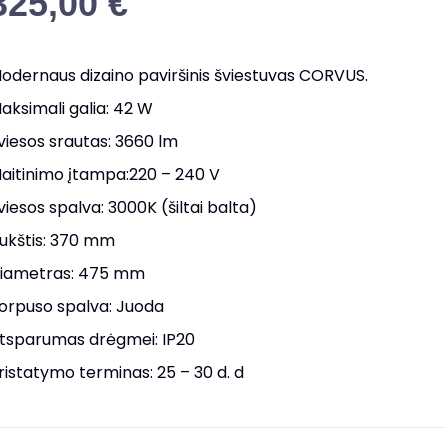
325,00
€
odernaus dizaino paviršinis šviestuvas CORVUS.
aksimali galia: 42 W
viesos srautas: 3660 lm
aitinimo įtampa:220 – 240 V
viesos spalva: 3000K (šiltai balta)
ukštis: 370 mm
iametras: 475 mm
orpuso spalva: Juoda
tsparumas drėgmei: IP20
ristatymo terminas: 25 – 30 d. d