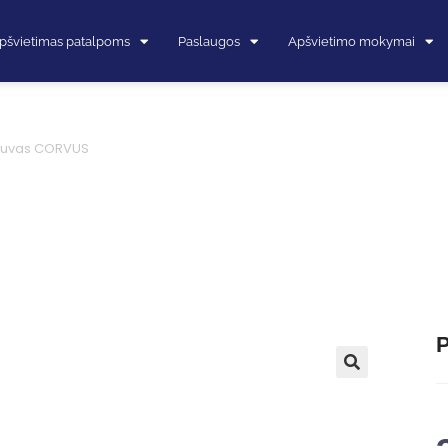
pšvietimas patalpoms
Paslaugos
Apšvietimo mokymai
estuvas CORVUS
P