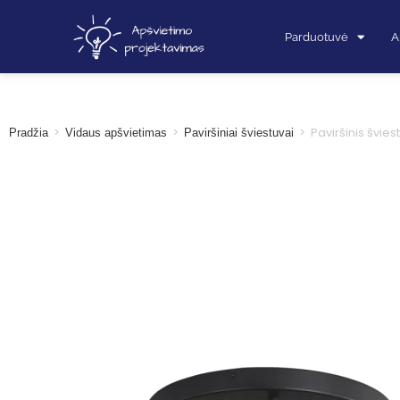
Parduotuvė
A
>
>
>
Paviršinis švi
Pradžia
Vidaus apšvietimas
Paviršiniai šviestuvai