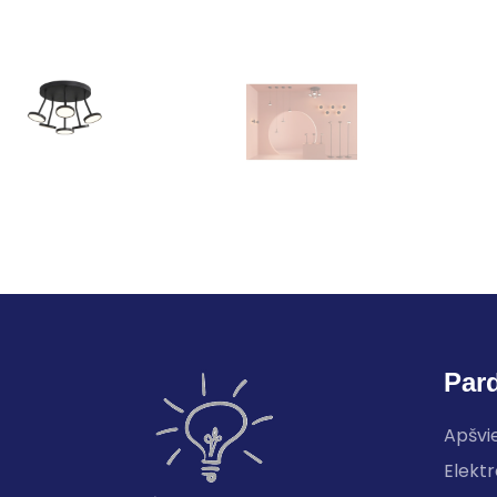
Par
Apšvi
Elektr