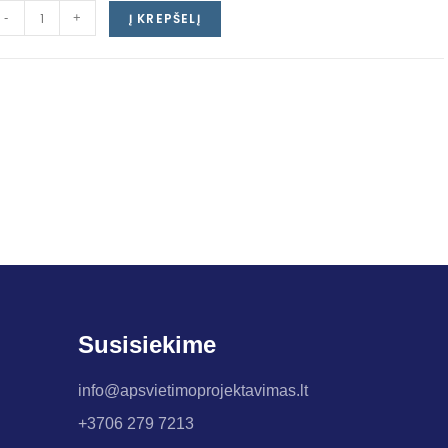
-
+
Į KREPŠELĮ
Susisiekime
info@apsvietimoprojektavimas.lt
+3706 279 7213