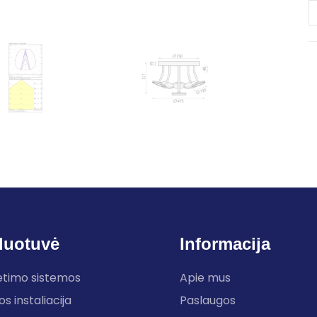
duotuvė
Informacija
etimo sistemos
Apie mus
os instaliacija
Paslaugos