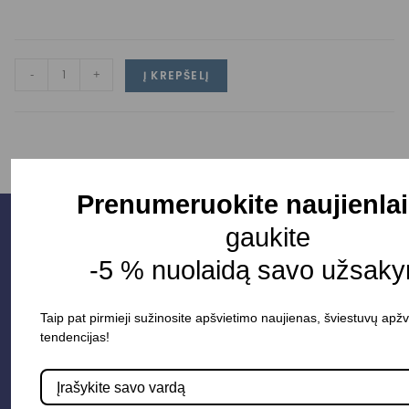
-
+
Į KREPŠELĮ
Prenumeruokite naujienlai
gaukite
-5 % nuolaidą savo užsaky
Taip pat pirmieji sužinosite apšvietimo naujienas, šviestuvų apžv
tendencijas!