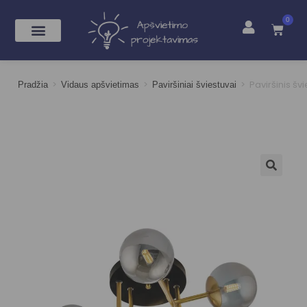
0
>
>
>
Paviršinis š
Pradžia
Vidaus apšvietimas
Paviršiniai šviestuvai