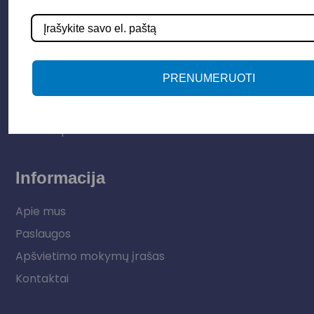
Parduotuvė
Apšvietimo sistemos
Elektros instaliacija
PRENUMERUOTI
Lauko šviestuvai
LED juostos
Vidaus apšvietimas
Informacija
Apie mus
Paslaugos
Apšvietimo mokymų įrašas
Kontaktai