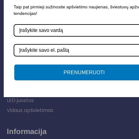
Taip pat pirmieji sužinosite apšvietimo naujienas, šviestuvų apžv
tendencijas!
Parduotuvė
Apšvietimo sistemos
PRENUMERUOTI
Elektros instaliacija
Lauko šviestuvai
LED juostos
Vidaus apšvietimas
Informacija