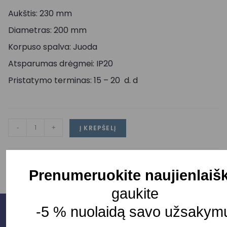
Aukštis: 230 mm
Diametras: 200 mm
Korpuso spalva: Juoda
Atsparumas drėgmei: IP20
Pristatymo terminas: 15 – 20 d. d
-
+
Į KREPŠELĮ
Prenumeruokite naujienlaišk
gaukite
-5 % nuolaidą savo užsakymu