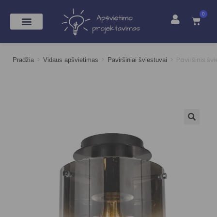
0
>
>
>
Paviršinis šv
Pradžia
Vidaus apšvietimas
Paviršiniai šviestuvai