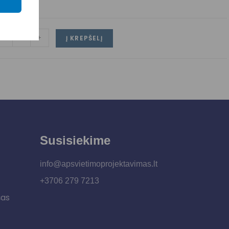
-
+
Į KREPŠELĮ
Susisiekime
info@apsvietimoprojektavimas.lt
+3706 279 7213
šas