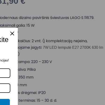
81,90
€
odernaus dizaino paviršinis šviestuvas LAGO S 11679.
aksimali galia: 15 W
okolis: E27
kite
empučių skaičius: 2 vnt. (į komplektaciją neįeina,
ekomenduojame įsigyti:
7W LED lemputė E27 2700K 630 lm
)
45 247590
ncijas!
aitinimo įtampa: 220 – 230 V
orpuso spalva: Pilka
iametras: 350 mm
ukštis: 200 mm
tsparumas drėgmei: IP20
ristatymo terminas: 15 – 30 d. d.