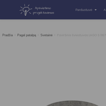
Parduotuvė
A
>
>
>
Paviršinis šviestuvas LAGO S 116
Pradžia
Pagal patalpą
Svetainė