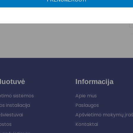
duotuvė
Informacija
etimo sistemos
Apie mus
os instaliacija
Paslaugos
šviestuvai
Apšvietimo mokymų įra
ostos
Kontaktai