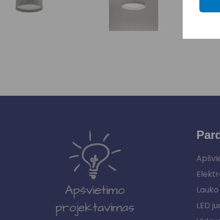
Par
Apšvi
Elektr
Lauko 
LED ju