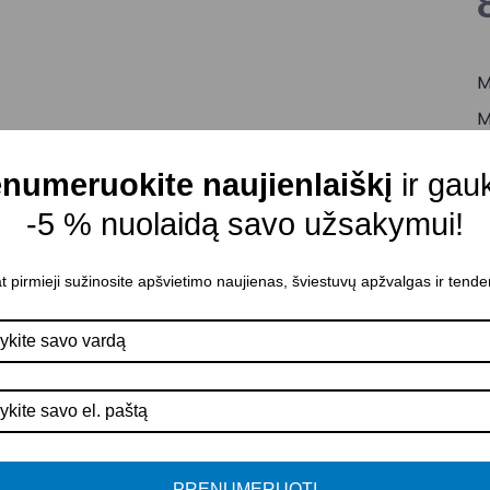
M
M
C
numeruokite naujienlaiškį
ir gau
L
-5 % nuolaidą savo užsakymui!
r
G
t pirmieji sužinosite apšvietimo naujienas, šviestuvų apžvalgas ir tende
M
K
D
A
A
P
PRENUMERUOTI