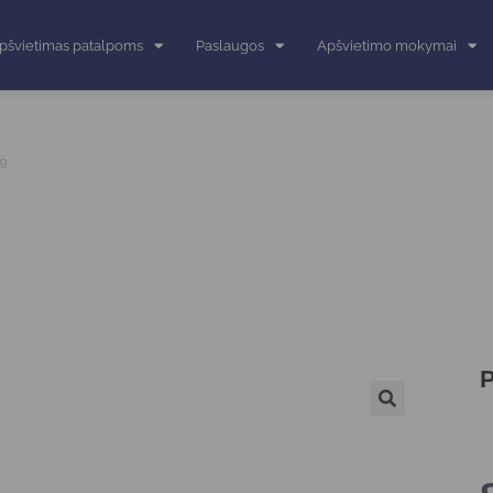
pšvietimas patalpoms
Paslaugos
Apšvietimo mokymai
79
P