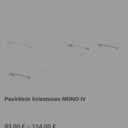
Paviršinis šviestuvas MONO IV
83,00
€
–
114,00
€