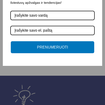
šviestuvų apžvalgas ir tendencijas!
Pasirinkite savybę
SPALVA
-
+
Į KREPŠELĮ
PRENUMERUOTI