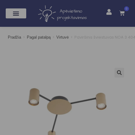
0
>
>
>
Paviršinis šviestuvas NOA 3 40
Pradžia
Pagal patalpą
Virtuvė