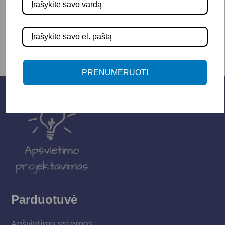
-
+
Į KREPŠELĮ
PRENUMERUOTI
Parduotuvė
Apšvietimo sistemos