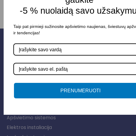
-5 % nuolaidą savo užsakymu
Taip pat pirmieji sužinosite apšvietimo naujienas, šviestuvų apž
ir tendencijas!
PRENUMERUOTI
Parduotuvė
Apšvietimo sistemos
Elektros instaliacija