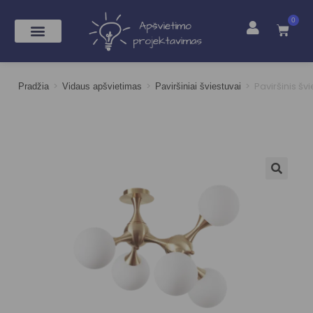
0
>
>
>
Paviršinis šv
Pradžia
Vidaus apšvietimas
Paviršiniai šviestuvai