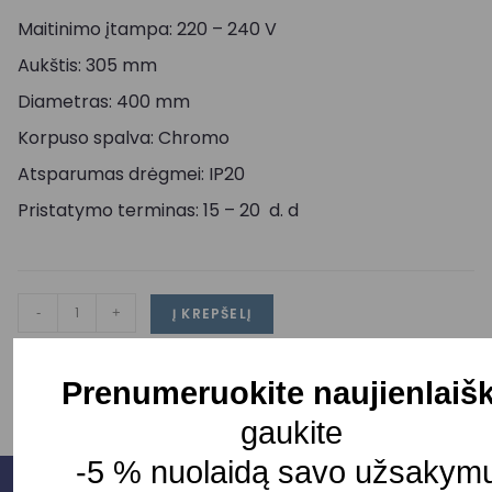
Maitinimo įtampa: 220 – 240 V
Aukštis: 305 mm
Diametras: 400 mm
Korpuso spalva: Chromo
Atsparumas drėgmei: IP20
Pristatymo terminas: 15 – 20 d. d
-
+
Į KREPŠELĮ
Prenumeruokite naujienlaišk
gaukite
-5 % nuolaidą savo užsakymu