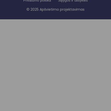
Privatumo politika
Sąlygos ir taisyklės
© 2025 Apšvietimo projektavimas