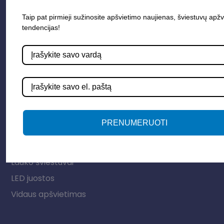
Taip pat pirmieji sužinosite apšvietimo naujienas, šviestuvų apžv
tendencijas!
Parduotuvė
PRENUMERUOTI
Apšvietimo sistemos
Elektros instaliacija
Lauko šviestuvai
LED juostos
Vidaus apšvietimas