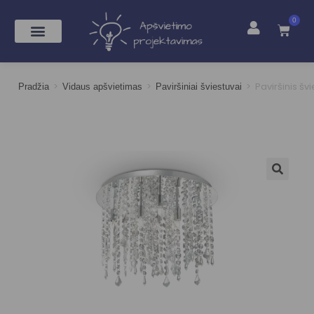
0
>
>
>
Paviršinis šv
Pradžia
Vidaus apšvietimas
Paviršiniai šviestuvai