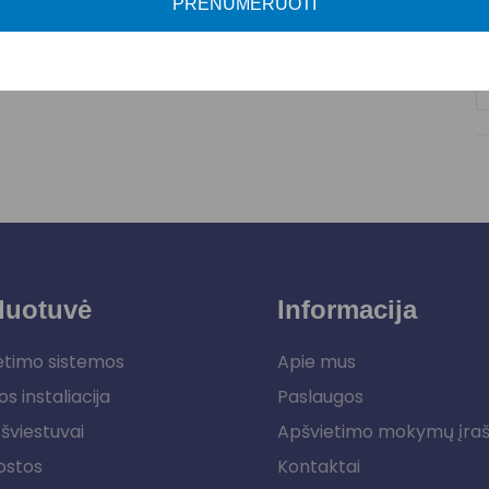
PRENUMERUOTI
duotuvė
Informacija
etimo sistemos
Apie mus
os instaliacija
Paslaugos
šviestuvai
Apšvietimo mokymų įra
ostos
Kontaktai