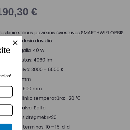
190,30
€
lasikinio stiliaus paviršinis šviestuvas SMART+WIFI ORBIS
piral, be judesio daviklio.
kite
aksimali galia: 40 W
viesos srautas: 4060 lm
viesos spalva: 3000 – 6500 K
ncijas!
ukštis: 66 mm
iametras: 500 mm
inimali aplinko temperatūra: -20 ℃
orpuso spalva: Balta
tsparumas drėgmei: IP20
ristatymo terminas: 10 – 15 d. d