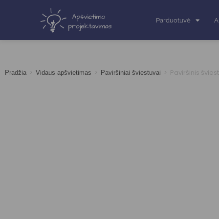
Parduotuvė
A
>
>
>
Paviršinis švie
Pradžia
Vidaus apšvietimas
Paviršiniai šviestuvai