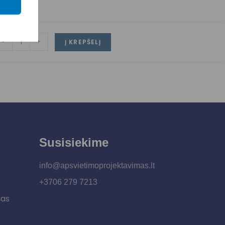
-
+
Į KREPŠELĮ
Susisiekime
info@apsvietimoprojektavimas.lt
+3706 279 7213
šas