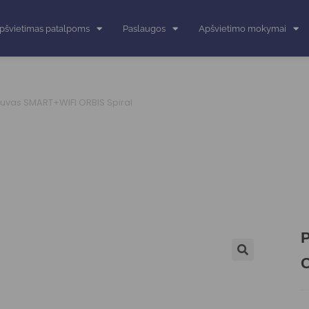
pšvietimas patalpoms
Paslaugos
Apšvietimo mokymai
stuvas SMART+WIFI ORBIS Spiral
P
O