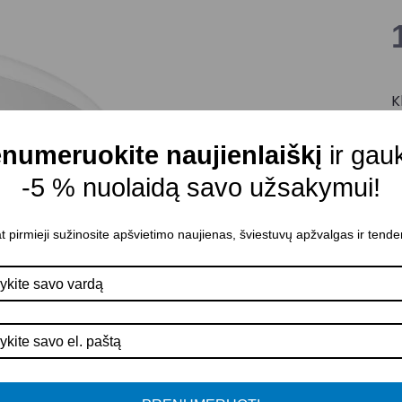
K
S
numeruokite naujienlaiškį
ir gau
M
-5 % nuolaidą savo užsakymui!
Š
Š
t pirmieji sužinosite apšvietimo naujienas, šviestuvų apžvalgas ir tende
A
D
M
K
A
P