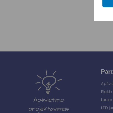
Par
Apšvi
Elektr
Lauko 
LED ju