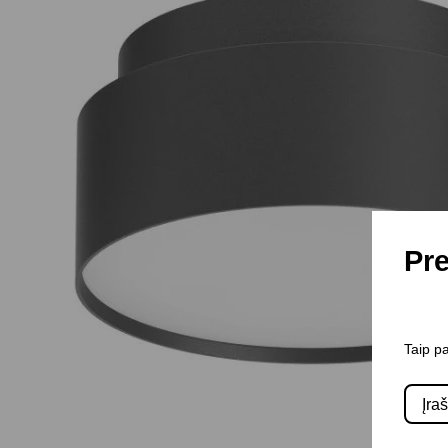
Pre
Taip pa