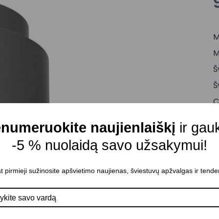
M
M
Š
Š
C
A
numeruokite naujienlaiškį
ir gau
D
-5 % nuolaidą savo užsakymui!
K
A
t pirmieji sužinosite apšvietimo naujienas, šviestuvų apžvalgas ir tende
P