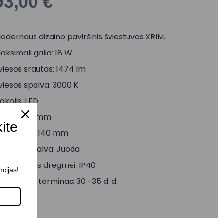
93,00
€
odernaus dizaino paviršinis šviestuvas XRIM.
aksimali galia: 18 W
viesos srautas: 1474 lm
viesos spalva: 3000 K
okolis: LED
ukštis: 72 mm
kite
iametras: 140 mm
orpuso spalva: Juoda
tsparumas drėgmei: IP40
ncijas!
ristatymo terminas: 30 -35 d. d.