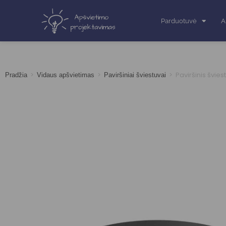
Parduotuvė
A
>
>
>
Paviršinis švie
Pradžia
Vidaus apšvietimas
Paviršiniai šviestuvai