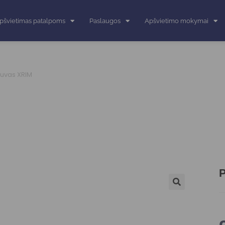
pšvietimas patalpoms
Paslaugos
Apšvietimo mokymai
stuvas XRIM
P