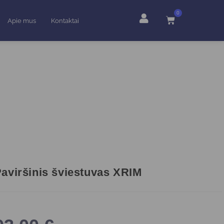
0
Apie mus
Kontaktai
aviršinis šviestuvas XRIM