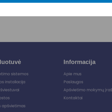
duotuvė
Informacija
etimo sistemos
Apie mus
os instaliacija
Paslaugos
šviestuvai
Apšvietimo mokymų įra
ostos
Kontaktai
s apšvietimas