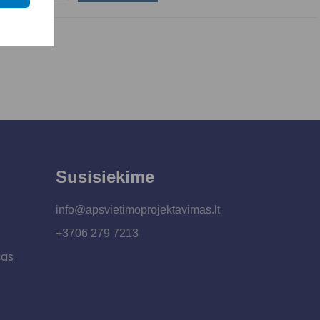
Susisiekime
info@apsvietimoprojektavimas.lt
+3706 279 7213
šas