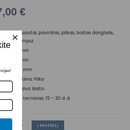
7,00
€
rofilis LED juostai, paviršinis, pilkas, baltas dangtelis,
idiniam kampui.
kite
lgis: 2000 mm
lotis: 158 mm
ukštis: 158 mm
ncijas!
orpuso spalva: Pilka
aubto spalva: Balta
ristatymo terminas: 15 – 30 d. d.
-
+
Į KREPŠELĮ