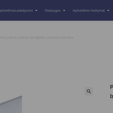
pšvietimas patalpoms
Paslaugos
Apšvietimo mokymai
ršinis, pilkas, baltas dangtelis, vidiniam kampui
P
b