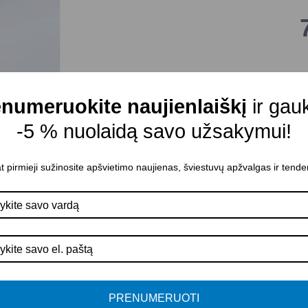
P
v
numeruokite naujienlaiškį
ir gau
I
-5 % nuolaidą savo užsakymui!
P
A
t pirmieji sužinosite apšvietimo naujienas, šviestuvų apžvalgas ir tende
K
G
P
PRENUMERUOTI