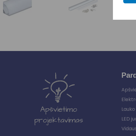
Par
Apšvi
Elektr
Lauko 
LED ju
Vidau