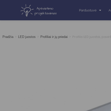
Parduotuvė
A
>
>
>
Profilis LED juostai, pavi
Pradžia
LED juostos
Profiliai ir jų priedai