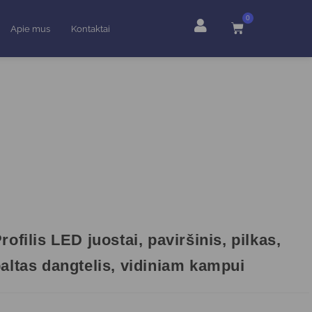
0
Apie mus
Kontaktai
rofilis LED juostai, paviršinis, pilkas,
altas dangtelis, vidiniam kampui