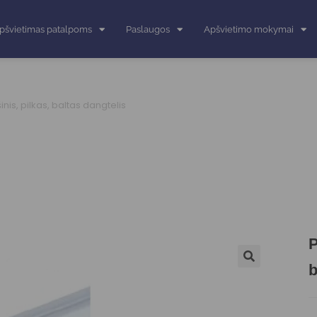
pšvietimas patalpoms
Paslaugos
Apšvietimo mokymai
šinis, pilkas, baltas dangtelis
P
b