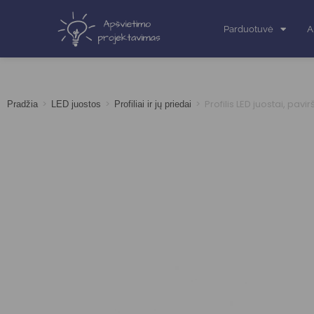
Parduotuvė
A
>
>
>
Profilis LED juostai, pavir
Pradžia
LED juostos
Profiliai ir jų priedai