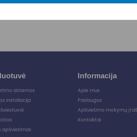
duotuvė
Informacija
etimo sistemos
Apie mus
os instaliacija
Paslaugos
šviestuvai
Apšvietimo mokymų įra
ostos
Kontaktai
s apšvietimas