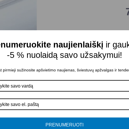
P
I
numeruokite naujienlaiškį
ir gau
P
-5 % nuolaidą savo užsakymui!
A
K
t pirmieji sužinosite apšvietimo naujienas, šviestuvų apžvalgas ir tende
G
P
PRENUMERUOTI