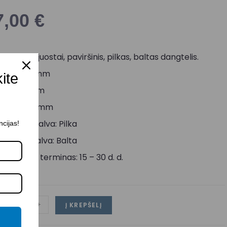
7,00
€
rofilis LED juostai, paviršinis, pilkas, baltas dangtelis.
lgis: 2000 mm
kite
lotis: 17 mm
ukštis: 73 mm
orpuso spalva: Pilka
ncijas!
aubto spalva: Balta
ristatymo terminas: 15 – 30 d. d.
-
+
Į KREPŠELĮ