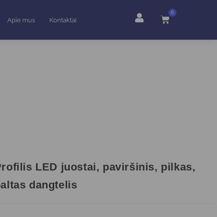
0
Apie mus
Kontaktai
rofilis LED juostai, paviršinis, pilkas,
altas dangtelis