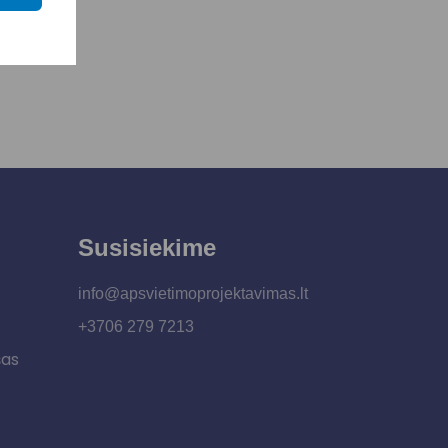
Susisiekime
info@apsvietimoprojektavimas.lt
+3706 279 7213
šas