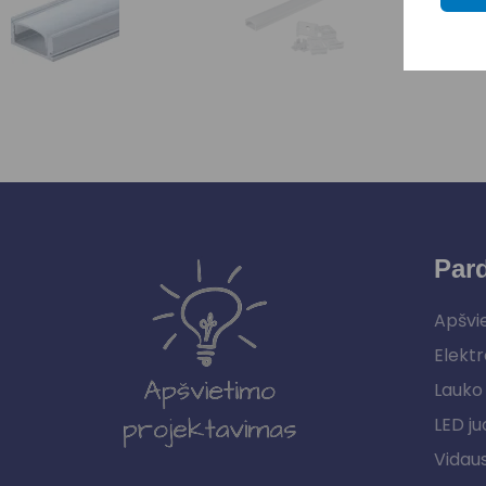
Par
Apšvi
Elektr
Lauko 
LED ju
Vidau