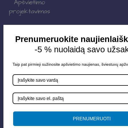
Parduotuvė
Prenumeruokite naujienlaišk
Apšvietimo sistemos
-5 % nuolaidą savo užsa
Elektros instaliacija
Lauko šviestuvai
Taip pat pirmieji sužinosite apšvietimo naujienas, šviestuvų apžv
LED juostos
Vidaus apšvietimas
Informacija
Apie mus
PRENUMERUOTI
Paslaugos