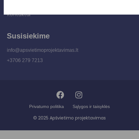
Apšvietimo mokymų įrašas
Kontaktai
Susisiekime
info@apsvietimoprojektavimas.lt
+3706 279 7213
Privatumo politika
Sąlygos ir taisyklės
© 2025 Apšvietimo projektavimas