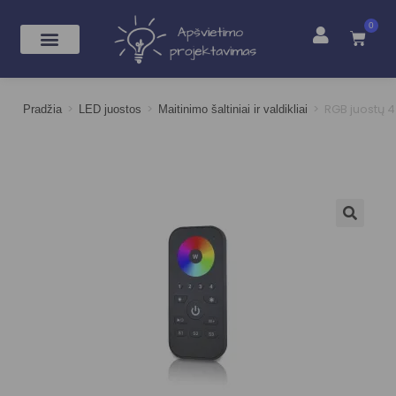
0
>
>
>
RGB juostų 4 
Pradžia
LED juostos
Maitinimo šaltiniai ir valdikliai