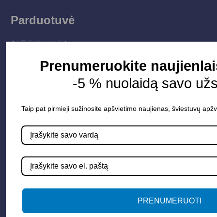
Parduotuvė
Apšvietimo sistemos
Elektros instaliacija
Prenumeruokite naujienlai
Lauko šviestuvai
-5 % nuolaidą savo už
LED juostos
Vidaus apšvietimas
Taip pat pirmieji sužinosite apšvietimo naujienas, šviestuvų apžv
Informacija
Apie mus
Paslaugos
Apšvietimo mokymų įrašas
PRENUMERUOTI
Kontaktai