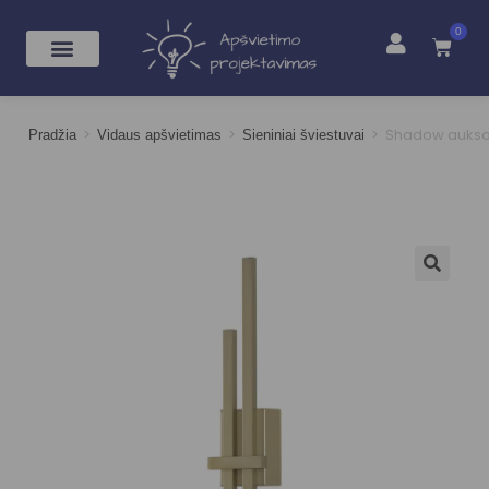
0
>
>
>
Shadow aukso 
Pradžia
Vidaus apšvietimas
Sieniniai šviestuvai