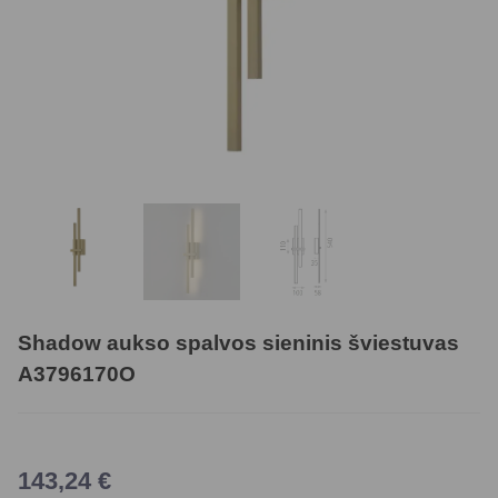
Shadow aukso spalvos sieninis šviestuvas
A3796170O
143,24
€